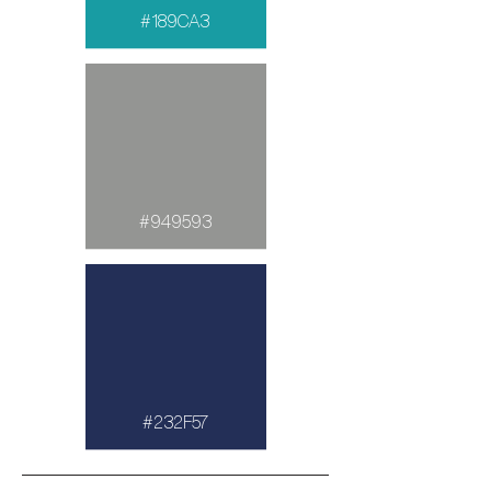
#189CA3
#949593
#232F57